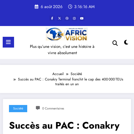
Aller
6 août 2026
3:16:16 AM
au
contenu
Plus qu’une vision, c’est une histoire à
vivre absolument
Accueil
Société
Succès au PAC : Conakry Terminal franchit le cap des 400 000 TEUs
traités en un an
Société
0 Commentaires
Succès au PAC : Conakry