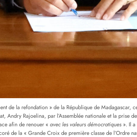
ident de la refondation » de la République de Madagascar, 
’État, Andry Rajoelina, par l’Assemblée nationale et la prise
place afin de renouer «
avec les valeurs démocratiques
». Il 
décoré de la « Grande Croix de première classe de l’Ordre na