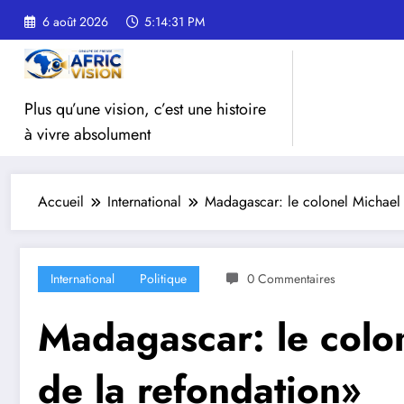
Aller
6 août 2026
5:14:34 PM
au
contenu
Plus qu’une vision, c’est une histoire
à vivre absolument
Accueil
International
Madagascar: le colonel Michael R
International
Politique
0 Commentaires
Madagascar: le colon
de la refondation»