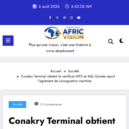
Aller
6 août 2026
4:42:02 AM
au
contenu
Plus qu’une vision, c’est une histoire à
vivre absolument
Accueil
Société
Conakry Terminal obtient le certificat ISPS et AGL Guinée reçoit
l’agrément de consignation maritime
Société
0 Commentaires
Conakry Terminal obtient