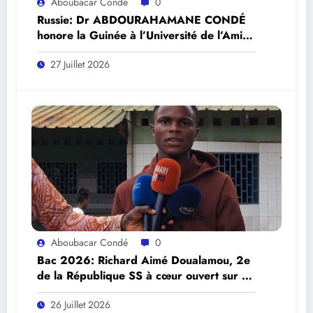
Aboubacar Condé
0
Russie: Dr ABDOURAHAMANE CONDÉ
honore la Guinée à l’Université de l’Amitié
des Peuples « Patrice Lumumba »,
27 Juillet 2026
Fédération de Russie.
Aboubacar Condé
0
Bac 2026: Richard Aimé Doualamou, 2e
de la République SS à cœur ouvert sur sa
réussite.
26 Juillet 2026