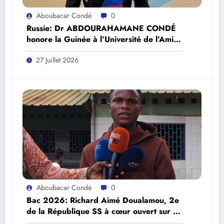
Aboubacar Condé
0
Russie: Dr ABDOURAHAMANE CONDÉ
honore la Guinée à l’Université de l’Amitié
des Peuples « Patrice Lumumba »,
27 Juillet 2026
Fédération de Russie.
Aboubacar Condé
0
Bac 2026: Richard Aimé Doualamou, 2e
de la République SS à cœur ouvert sur sa
réussite.