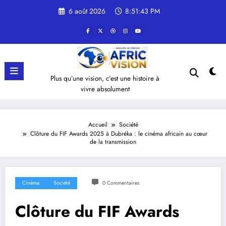
Aller
6 août 2026
8:51:44 PM
au
contenu
Plus qu’une vision, c’est une histoire à
vivre absolument
Accueil
Société
Clôture du FIF Awards 2025 à Dubréka : le cinéma africain au cœur
de la transmission
Cinéma
Société
0 Commentaires
Clôture du FIF Awards