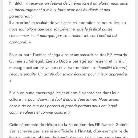
l’Institut : «
recevoir un festival de cinéma ici est un plaisir, mais aussi
un encouragement à mieux faire avec nos étudiants et nos
partenaires.
»
Il a exprimé le souhait de voir cette collaboration se poursuivre : «
nous souhaitons que cela soit pérenne, que le festival puisse
commencer ici et pourquoi pas se terminer ici, car l’endroit est
approprié.
»
Pour sa part, l’actrice sénégalaise et ambassadrice des FIF Awards
Guinée au Sénégal, Zeinab Diop a partagé son ressenti et livré un
message axé sur les valeurs et la transmission : «
l’humilité d’abord,
l’écoute ensuite. Un artiste doit savoir écouter pour mieux apprendre.
»
Elle a en outre encouragé les étudiants à s’enraciner dans leur
culture : «
pour s’ouvrir, il faut d’abord s’enraciner. Nous avons
besoin de ce que nos parents et grands-parents nous ont légué
comme valeurs et comme culture.
»
Cette cérémonie de clôture de la 3e édition des FIF Awards Guinée
s’est achevée par la remise officielle à l’Institut, d’un exemplaire du
livre autobiographique de Benoît Kamara-Brown, ambassadeur de