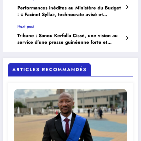
Performances inédites au Ministère du Budget
: « Facinet Sylla», technocrate avisé et
architecte du nouveau Leadership et
Next post
Management international au service de la
souveraineté économique Africaine.
Tribune : Sanou Kerfalla Cissé, une vision au
service d’une presse guinéenne forte et
responsable
ARTICLES RECOMMANDÉS