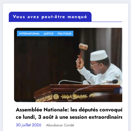
Vous avez peut-être manqué
RNATIONAL
JUSTICE
POLITIQUE
INTERN
mblée Nationale: les députés convoqués
undi, 3 août à une session extraordinaire.
llet 2026
Affai
Aboubacar Condé