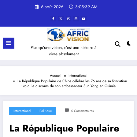
Aller
6 août 2026
3:05:40 AM
au
contenu
Plus qu’une vision, c’est une histoire à
vivre absolument
Accueil
International
La République Populaire de Chine célèbre les 76 ans de sa fondation
: voici le discours de son ambassadeur Sun Yong en Guinée.
International
Politique
0 Commentaires
La République Populaire