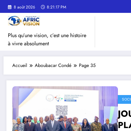
Aller
8 août 2026
8:21:18 PM
au
contenu
Plus qu’une vision, c’est une histoire
à vivre absolument
Accueil
Aboubacar Condé
Page 35
SOCI
JO
PL