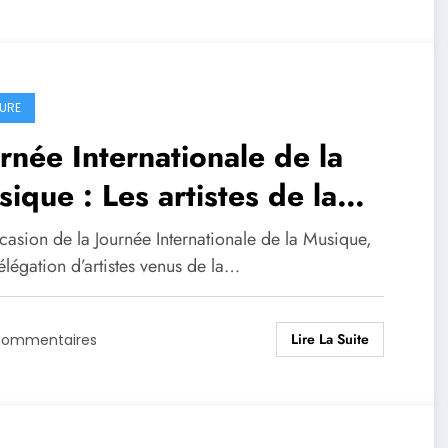
URE
rnée Internationale de la
ique : Les artistes de la
née forestière célèbrent le
casion de la Journée Internationale de la Musique,
istre Moussa Moïse Sylla .
légation d’artistes venus de la…
Lire La Suite
Commentaires