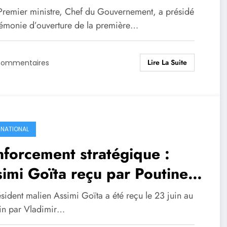
OPÉRATION
Premier ministre, Chef du Gouvernement, a présidé
TERNATIONALE (JPCI) : LE
rémonie d’ouverture de la première…
EMIER MINISTRE APPELLE
Lire La Suite
UNE PLANIFICATION
Commentaires
FICACE DU PROGRAMME
MANDOU, EN PHASE AVEC
S RÉALITÉS SOCIALES .
RNATIONAL
forcement stratégique :
imi Goïta reçu par Poutine
r officialiser l’alliance russo-
sident malien Assimi Goïta a été reçu le 23 juin au
ienne .
in par Vladimir…