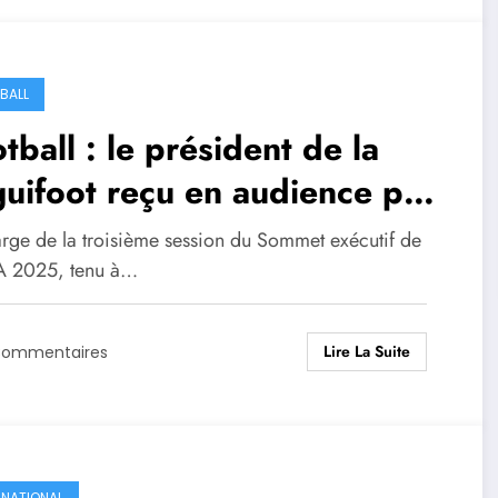
BALL
tball : le président de la
uifoot reçu en audience par
président de la fifa .
rge de la troisième session du Sommet exécutif de
FA 2025, tenu à…
Lire La Suite
Commentaires
RNATIONAL