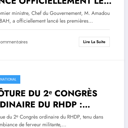
NCE OFFICIELLEMENT LES
REUVES DU
emier ministre, Chef du Gouvernement, M. Amadou
CCALAURÉAT UNIQUE
BAH, a officiellement lancé les premières…
25 .
Lire La Suite
Commentaires
RNATIONAL
ÔTURE DU 2ᵉ CONGRÈS
DINAIRE DU RHDP :
ssane Ouattara accepte de
ssue du 2ᵉ Congrès ordinaire du RHDP, tenu dans
ter à la tête du parti .
mbiance de ferveur militante,…