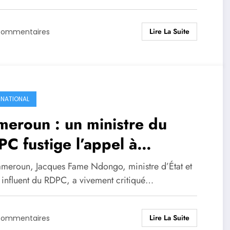
Lire La Suite
Commentaires
RNATIONAL
eroun : un ministre du
C fustige l’appel à
lternance, évoquant une «
meroun, Jacques Fame Ndongo, ministre d’État et
tative de parricide politique
 influent du RDPC, a vivement critiqué…
Lire La Suite
Commentaires