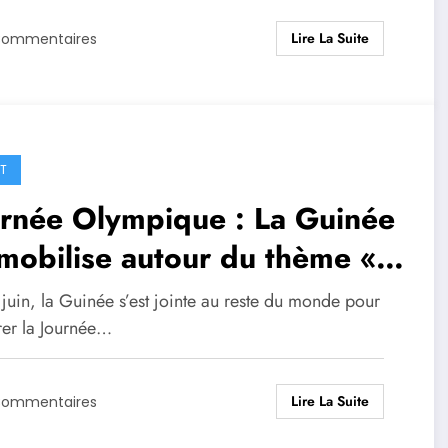
Lire La Suite
Commentaires
T
urnée Olympique : La Guinée
mobilise autour du thème «
’s Move »
juin, la Guinée s’est jointe au reste du monde pour
rer la Journée…
Lire La Suite
Commentaires